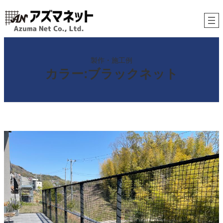
内
容
を
ス
キ
製作・施工例
ッ
カラー:ブラックネット
プ