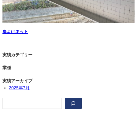
鳥よけネット
実績カテゴリー
業種
実績アーカイブ
2025年7月
検
索