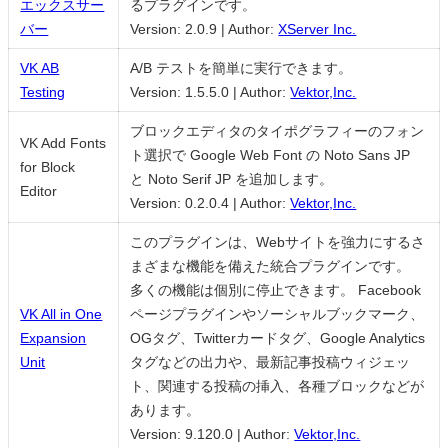
エックスサー
るプラグインです。
バー
Version: 2.0.9
|
Author:
XServer Inc.
VK AB
A/B テストを簡単に実行できます。
Testing
Version: 1.5.5.0
|
Author:
Vektor,Inc.
ブロックエディタのタイポグラフィーのフォン
VK Add Fonts
ト選択で Google Web Font の Noto Sans JP
for Block
と Noto Serif JP を追加します。
Editor
Version: 0.2.0.4
|
Author:
Vektor,Inc.
このプラグインは、Webサイトを強力にするさ
まざまな機能を備えた統合プラグインです。
多くの機能は個別に停止できます。 Facebook
VK All in One
ページプラグインやソーシャルブックマーク、
Expansion
OGタグ、Twitterカードタグ、Google Analytics
Unit
タグなどの出力や、最新記事投稿ウィジェッ
ト、関連する投稿の挿入、各種ブロックなどが
あります。
Version: 9.120.0
|
Author:
Vektor,Inc.