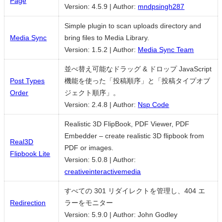
Page
Version: 4.5.9
|
Author:
mndpsingh287
Simple plugin to scan uploads directory and
Media Sync
bring files to Media Library.
Version: 1.5.2
|
Author:
Media Sync Team
並べ替え可能なドラッグ & ドロップ JavaScript
Post Types
機能を使った「投稿順序」と「投稿タイプオブ
Order
ジェクト順序」。
Version: 2.4.8
|
Author:
Nsp Code
Realistic 3D FlipBook, PDF Viewer, PDF
Embedder – create realistic 3D flipbook from
Real3D
PDF or images.
Flipbook Lite
Version: 5.0.8
|
Author:
creativeinteractivemedia
すべての 301 リダイレクトを管理し、404 エ
Redirection
ラーをモニター
Version: 5.9.0
|
Author: John Godley