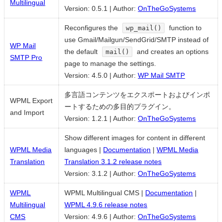
Multilingual
Version: 0.5.1
|
Author:
OnTheGoSystems
Reconfigures the
function to
wp_mail()
use Gmail/Mailgun/SendGrid/SMTP instead of
WP Mail
the default
and creates an options
mail()
SMTP Pro
page to manage the settings.
Version: 4.5.0
|
Author:
WP Mail SMTP
多言語コンテンツをエクスポートおよびインポ
WPML Export
ートするための多目的プラグイン。
and Import
Version: 1.2.1
|
Author:
OnTheGoSystems
Show different images for content in different
WPML Media
languages |
Documentation
|
WPML Media
Translation
Translation 3.1.2 release notes
Version: 3.1.2
|
Author:
OnTheGoSystems
WPML
WPML Multilingual CMS |
Documentation
|
Multilingual
WPML 4.9.6 release notes
CMS
Version: 4.9.6
|
Author:
OnTheGoSystems