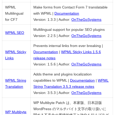
WPML
Make forms from Contact Form 7 translatable
Multilingual
with WPML |
Documentation
for CF7
Version: 1.3.3
|
Author:
OnTheGoSystems
Multilingual support for popular SEO plugins
WPML SEO
Version: 2.2.5
|
Author:
OnTheGoSystems
Prevents internal links from ever breaking |
WPML Sticky
Documentation
|
WPML Sticky Links 1.5.6
Links
release notes
Version: 1.5.6
|
Author:
OnTheGoSystems
Adds theme and plugins localization
WPML String
capabilities to WPML |
Documentation
|
WPML
Translation
String Translation 3.5.3 release notes
Version: 3.5.3
|
Author:
OnTheGoSystems
WP Multibyte Patch は、本家版、日本語版
WordPress のマルチバイト文字の取り扱いに
WP Multibyte
関する不具合の累積的修正と強化を行うプラグ