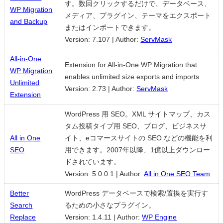
す。数回クリックするだけで、データベース、
WP Migration
メディア、プラグイン、テーマをエクスポート
and Backup
またはインポートできます。
Version: 7.107
|
Author:
ServMask
All-in-One
Extension for All-in-One WP Migration that
WP Migration
enables unlimited size exports and imports
Unlimited
Version: 2.73
|
Author:
ServMask
Extension
WordPress 用 SEO。XML サイトマップ、カス
タム投稿タイプ用 SEO、ブログ、ビジネスサ
All in One
イト、eコマースサイトの SEO などの機能を利
SEO
用できます。2007年以降、1億以上ダウンロー
ドされています。
Version: 5.0.0.1
|
Author:
All in One SEO Team
Better
WordPress データベースで検索/置換を実行す
Search
るための小さなプラグイン。
Replace
Version: 1.4.11
|
Author:
WP Engine