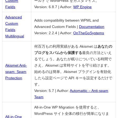
Custom
ールドで WordPress をカスタマイズ。
Fields
Version: 6.8.7
|
Author:
WP Engine
Advanced
Adds compatibility between WPML and
Custom
Advanced Custom Fields |
Documentation
Fields
Version: 2.2.4
|
Author:
OnTheGoSystems
Multilingual
何百万もの利用実績がある Akismet は
あなたの
ブログをスパムから保護する
最良の方法といえ
るでしょう。あなたが眠りについている時間で
Akismet Anti-
さえ、Akismet は常時サイトを守り続けます。
spam: Spam
始めるのは簡単。Akismet プラグインを有効化
Protection
したら設定ページで API キーを設定するだけで
す。
Version: 5.7
|
Author:
Automattic – Anti-spam
Team
All-in-One WP Migration を使用すると、
WordPress サイト全体の移行が簡単になりま
All-in-One